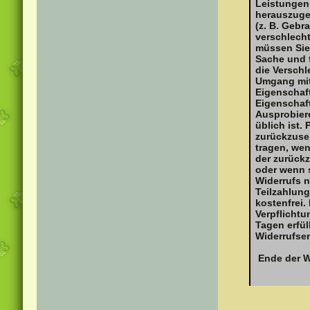
Leistungen
herauszuge
(z. B. Gebr
verschlech
müssen Sie 
Sache und 
die Verschl
Umgang mit 
Eigenschaf
Eigenschaf
Ausprobier
üblich ist.
zurückzuse
tragen, wen
der zurück
oder wenn 
Widerrufs n
Teilzahlung
kostenfrei.
Verpflicht
Tagen erfül
Widerrufser
Ende der W