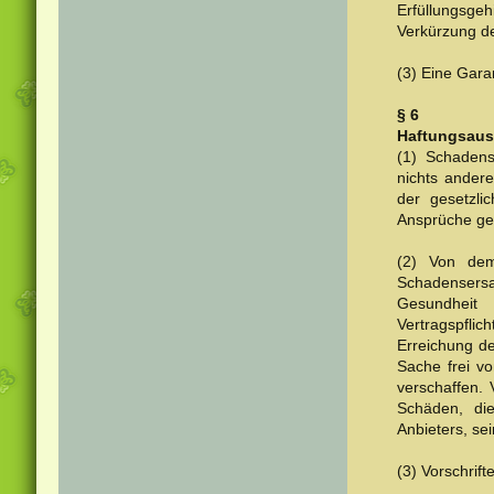
Erfüllungsge
Verkürzung de
(3) Eine Garan
§ 6
Haftungsaus
(1) Schadens
nichts ander
der gesetzli
Ansprüche ge
(2) Von dem
Schadensersa
Gesundheit
Vertragspfli
Erreichung de
Sache frei v
verschaffen.
Schäden, die
Anbieters, sei
(3) Vorschrif