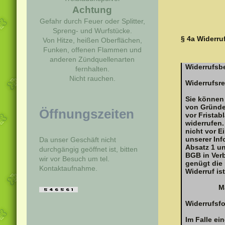
Achtung
Gefahr durch Feuer oder Splitter,
Spreng- und Wurfstücke.
§ 4a Widerru
Von Hitze, heißen Oberflächen,
Funken, offenen Flammen und
anderen Zündquellenarten
Widerrufsb
fernhalten.
Nicht rauchen.
Widerrufsr
Sie können
von Gründen
Öffnungszeiten
vor Frista
widerrufen.
nicht vor E
unserer Inf
Da unser Geschäft nicht
Absatz 1 u
durchgängig geöffnet ist, bitten
BGB in Verb
wir vor Besuch um tel.
genügt die 
Kontaktaufnahme.
Widerruf ist
M
Widerrufsf
Im Falle ei