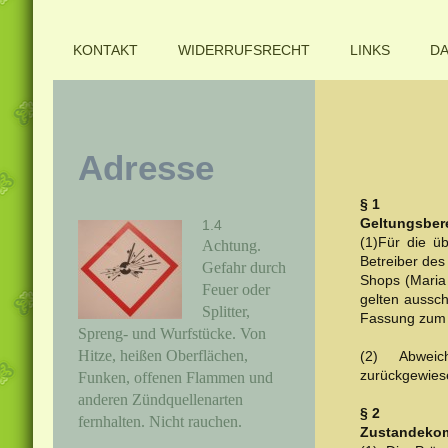
KONTAKT
WIDERRUFSRECHT
LINKS
D
Adresse
§ 1
Geltungsber
1.4
(1)Für die ü
Achtung.
Betreiber des
Gefahr durch
Shops (Maria
Feuer oder
gelten aussch
Splitter,
Fassung zum Z
Spreng- und Wurfstücke. Von
Hitze, heißen Oberflächen,
(2) Abweic
zurückgewies
Funken, offenen Flammen und
anderen Zündquellenarten
§ 2
fernhalten. Nicht rauchen.
Zustandekom