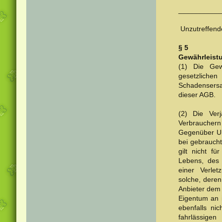
______
(nur bei
Unzutreffende
§ 5
Gewährleist
(1) Die Gew
gesetzlichen
Schadensersa
dieser AGB.
(2) Die Ver
Verbrauchern
Gegenüber Unt
bei gebrauch
gilt nicht f
Lebens, des 
einer Verlet
solche, deren
Anbieter dem
Eigentum an i
ebenfalls ni
fahrlässigen