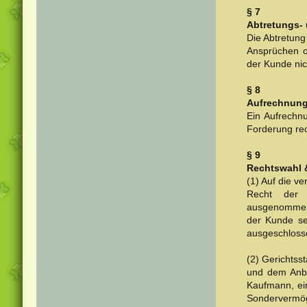
§ 7
Abtretungs-
Die Abtretun
Ansprüchen o
der Kunde nic
§ 8
Aufrechnun
Ein Aufrechn
Forderung rech
§ 9
Rechtswahl 
(1) Auf die v
Recht der 
ausgenommen 
der Kunde se
ausgeschloss
(2) Gerichtss
und dem Anbi
Kaufmann, ein
Sondervermög