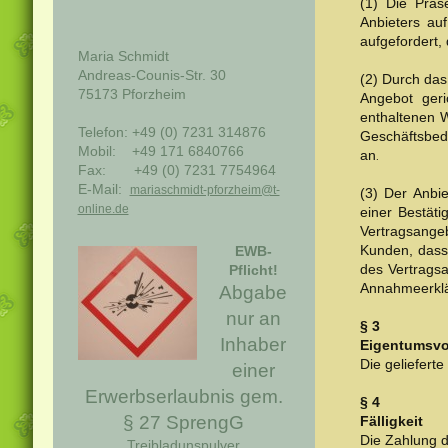
(1) Die Präs
Anbieters au
aufgefordert,
Maria Schmidt
Andreas-Counis-Str. 30
(2) Durch das
75173 Pforzheim
Angebot ger
enthaltenen 
Telefon: +49 (0) 7231 314876
Geschäftsbedi
Mobil: +49 171 6840766
an
.
Fax: +49 (0) 7231 7754964
E-Mail:
mariaschmidt-pforzheim@t-
(3) Der Anbi
online.de
einer Bestäti
Vertragsange
Kunden, dass 
EWB-
des Vertragsa
Pflicht!
Annahmeerklä
Abgabe
nur an
§ 3
Inhaber
Eigentumsvo
Die geliefert
einer
Erwerbserlaubnis gem.
§ 4
§ 27 SprengG
Fälligkeit
Die Zahlung de
Treibladunspulver